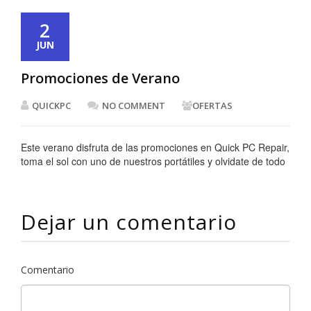
2
JUN
Promociones de Verano
QUICKPC
NO COMMENT
OFERTAS
Este verano disfruta de las promociones en Quick PC Repair,
toma el sol con uno de nuestros portátiles y olvidate de todo
Dejar un comentario
Comentario