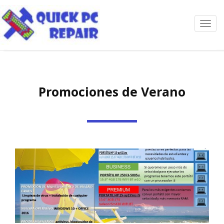
Toggl
navig
Promociones de Verano