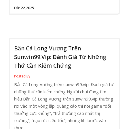
Dic 22,2025
Bắn Cá Long Vương Trên
Sunwin99.vip: Đánh Giá Từ Những
Thứ Cần Kiểm Chứng
Posted By
Bắn Cá Long Vương trên sunwin99.vip: Đánh giá từ
những thứ cần kiểm chứng Người chơi đang tìm
hiểu Bắn Cá Long Vương trên sunwin99.vip thường
rơi vào một vòng lặp: quảng cáo thì nói game “đổi
thưởng cực khủng”, “trả thưởng cao nhất thị
trường”, “nạp rút siêu tốc”, nhưng khi bước vào
thực