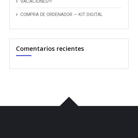
VACACIONES!!!
COMPRA DE ORDENADOR — KIT DIGITAL
Comentarios recientes
บาคาร่า
พอต
iqos
เว็บแทงบอล