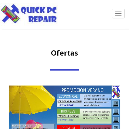
Toggl
navig
Ofertas