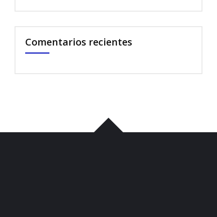
Comentarios recientes
บาคาร่า
พอต
iqos
เว็บแทงบอล
บาคาร่า
ขายบุหรี่ไฟฟ้า
iqos
เว็บแทงบอล