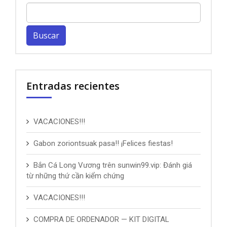
Buscar:
Entradas recientes
VACACIONES!!!
Gabon zoriontsuak pasa!! ¡Felices fiestas!
Bắn Cá Long Vương trên sunwin99.vip: Đánh giá
từ những thứ cần kiểm chứng
VACACIONES!!!
COMPRA DE ORDENADOR — KIT DIGITAL