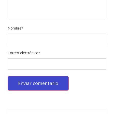
Nombre
*
Correo electrónico
*