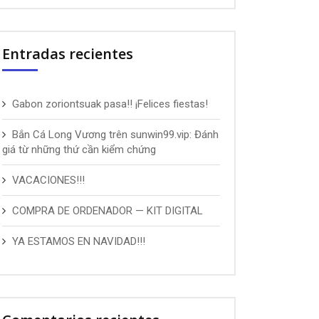
Entradas recientes
Gabon zoriontsuak pasa!! ¡Felices fiestas!
Bắn Cá Long Vương trên sunwin99.vip: Đánh
giá từ những thứ cần kiểm chứng
VACACIONES!!!
COMPRA DE ORDENADOR — KIT DIGITAL
YA ESTAMOS EN NAVIDAD!!!