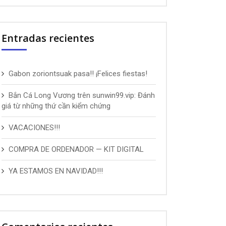
Entradas recientes
Gabon zoriontsuak pasa!! ¡Felices fiestas!
Bắn Cá Long Vương trên sunwin99.vip: Đánh
giá từ những thứ cần kiểm chứng
VACACIONES!!!
COMPRA DE ORDENADOR — KIT DIGITAL
YA ESTAMOS EN NAVIDAD!!!