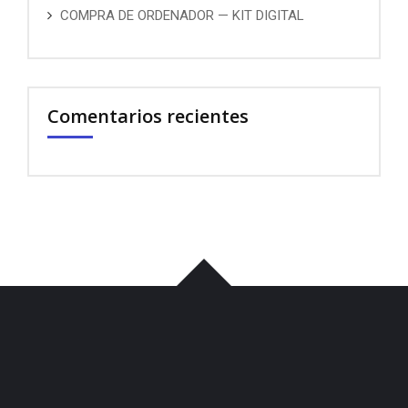
COMPRA DE ORDENADOR — KIT DIGITAL
Comentarios recientes
บาคาร่า
พอต
iqos
เว็บแทงบอล
บาคาร่า
ขายบุหรี่ไฟฟ้า
iqos
เว็บแทงบอล