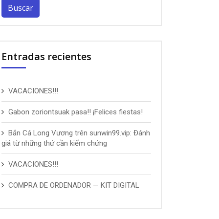
Entradas recientes
VACACIONES!!!
Gabon zoriontsuak pasa!! ¡Felices fiestas!
Bắn Cá Long Vương trên sunwin99.vip: Đánh
giá từ những thứ cần kiểm chứng
VACACIONES!!!
COMPRA DE ORDENADOR — KIT DIGITAL