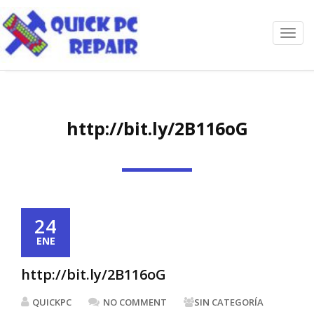
Toggl
navig
http://bit.ly/2B116oG
24
ENE
http://bit.ly/2B116oG
QUICKPC
NO COMMENT
SIN CATEGORÍA