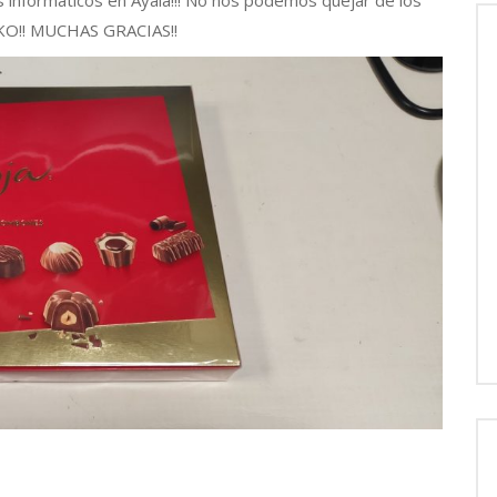
s informáticos en Ayala!!! No nos podemos quejar de los
KO!! MUCHAS GRACIAS!!