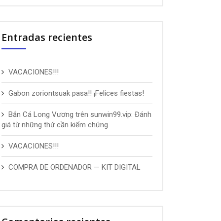
Entradas recientes
VACACIONES!!!
Gabon zoriontsuak pasa!! ¡Felices fiestas!
Bắn Cá Long Vương trên sunwin99.vip: Đánh
giá từ những thứ cần kiểm chứng
VACACIONES!!!
COMPRA DE ORDENADOR — KIT DIGITAL