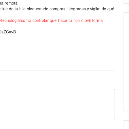
rma remota
nline de tu hijo bloqueando compras integradas y vigilando qué
s/tecnologia/como-controlar-que-hace-tu-hijo-movil-forma-
t/2sZCavB