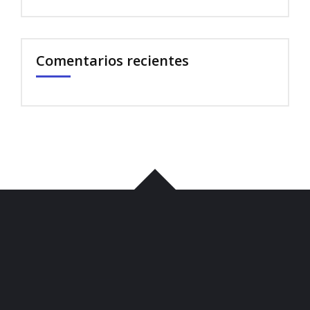
Comentarios recientes
บาคาร่า
พอต
iqos
เว็บแทงบอล
บาคาร่า
ขายบุหรี่ไฟฟ้า
iqos
เว็บแทงบอล