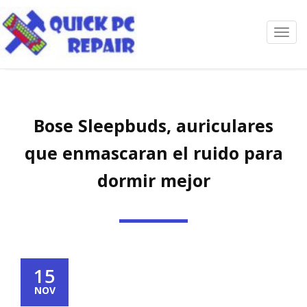
Toggl
navig
Bose Sleepbuds, auriculares
que enmascaran el ruido para
dormir mejor
15
NOV