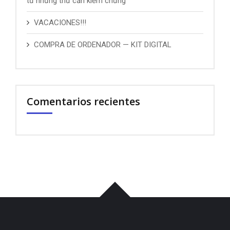
từ những thứ cần kiểm chứng
VACACIONES!!!
COMPRA DE ORDENADOR — KIT DIGITAL
Comentarios recientes
บาคาร่า
พอต
iqos
เว็บแทงบอล